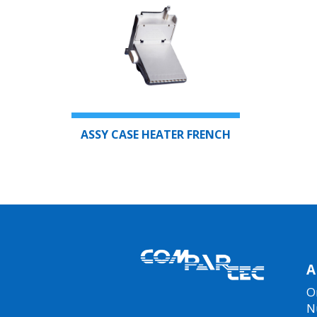
ASSY CASE HEATER FRENCH
A
O
N